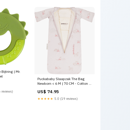
Bijtring | Mr.
el
Puckababy Slaapzak The Bag
Newborn < 6 M | 70 CM - Cotton |
Swans new
US$ 74.95
 reviews)
★★★★★
5.0 (19 reviews)