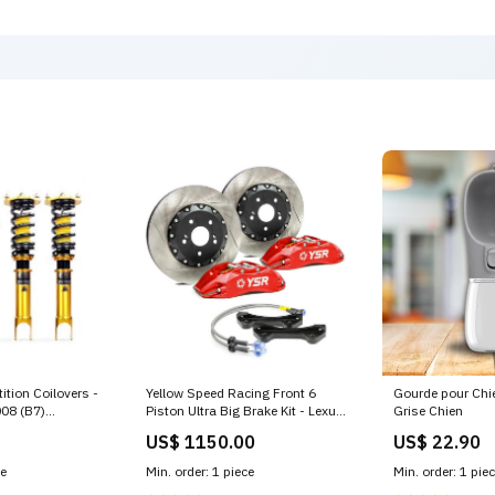
tion Coilovers -
Yellow Speed Racing Front 6
Gourde pour Chi
08 (B7)
Piston Ultra Big Brake Kit - Lexus
Grise Chien
eel Drive
LS460 2007-2009 (UCF40)
US$ 1150.00
US$ 22.90
fits_2013-`Dodge`Viper
ce
Min. order: 1 piece
Min. order: 1 pie