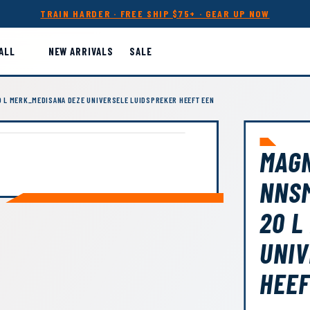
TRAIN HARDER · FREE SHIP $75+ · GEAR UP NOW
ALL
NEW ARRIVALS
SALE
 L MERK_MEDISANA DEZE UNIVERSELE LUIDSPREKER HEEFT EEN
MAG
NNSM
20 L
UNIV
HEEF