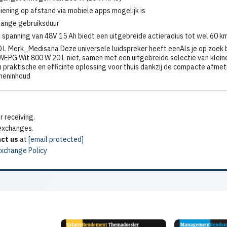
iening op afstand via mobiele apps mogelijk is
 lange gebruiksduur
spanning van 48V 15 Ah biedt een uitgebreide actieradius tot wel 60 km
Merk_Medisana Deze universele luidspreker heeft eenAls je op zoek b
PG Wit 800 W 20 L niet, samen met een uitgebreide selectie van kleine
raktische en efficinte oplossing voor thuis dankzij de compacte afmet
nneninhoud
 receiving.
 exchanges.
ct us
at
[email protected]
Exchange Policy