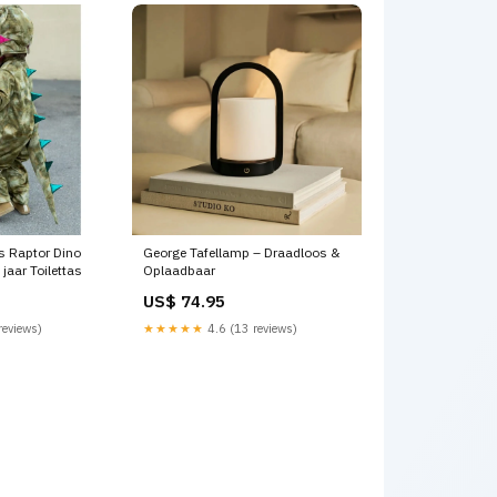
rs Raptor Dino
George Tafellamp – Draadloos &
 jaar Toilettas
Oplaadbaar
US$ 74.95
reviews)
★★★★★
4.6 (13 reviews)