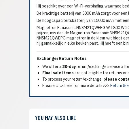
Hij beschikt over een Wi-Fi-verbinding waarmee bed
De krachtige batterij van 5000 mAh zorgt voor een
De hoogcapaciteitsbatterij van 15000 mAh met een 
Magnetron Panasonic NNSM21QWEPG Wit 800 W 20 L 
prijzen, mis dan de Magnetron Panasonic NNSM21QWE
NNSM21QWEPG magnetron in de kleur wit biedt een p
hij gemakkelijk in elke keuken past. Hij heeft een bi
Exchange/Return Notes
We offer a
30-day
return/exchange service after
Final sale items
are not eligible for returns or
To process your return/exchange,
please conta
Please click here for more details>>>
Return & 
YOU MAY ALSO LIKE