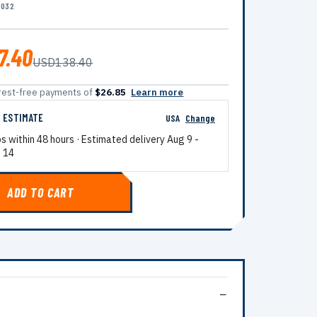
1032
7.40
USD138.40
terest-free payments of
$26.85
Learn more
G ESTIMATE
USA
Change
ps within 48 hours · Estimated delivery
Aug 9
-
 14
ADD TO CART