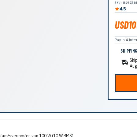
SKU: 1628339
4.5
USD10
Pay in 4 in
SHIPPIN
Shi
Aug
itgangsvermogen van 100 W (10 W RMS)