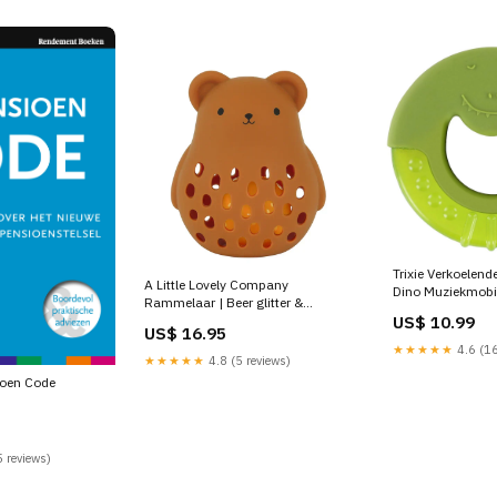
Trixie Verkoelende 
A Little Lovely Company
Dino Muziekmobi
Rammelaar | Beer glitter &
US$ 10.99
glamour
US$ 16.95
★★★★★
4.6 (16
★★★★★
4.8 (5 reviews)
ioen Code
 reviews)