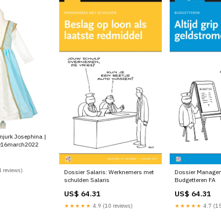
njurk Josephina |
te16march2022
 reviews)
Dossier Salaris: Werknemers met
Dossier Manage
schulden Salaris
Budgetteren FA
US$ 64.31
US$ 64.31
★★★★★
4.9 (10 reviews)
★★★★★
4.7 (15