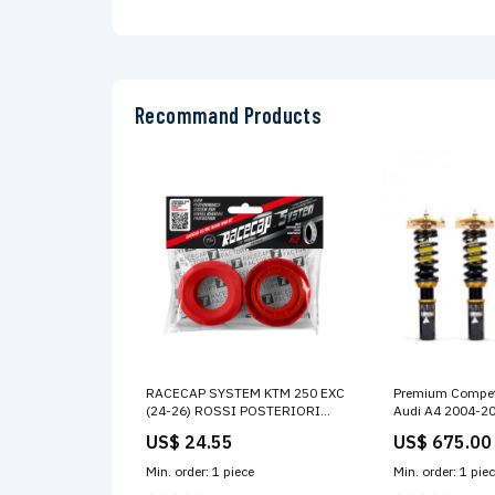
Recommand Products
RACECAP SYSTEM KTM 250 EXC
Premium Competi
(24-26) ROSSI POSTERIORI
Audi A4 2004-20
SERALKX128
Drivetrain:All Wh
US$ 24.55
US$ 675.00
Min. order: 1 piece
Min. order: 1 pie