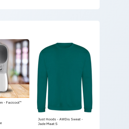
en - Facicool™
Just Hoods - AWDis Sweat -
ce
Jade Maat:S