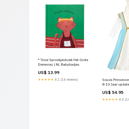
* Trixie Sprookjesboek Het Grote
Dierenras | NL Babybadjes
US$ 13.99
★★★★★
4.1 (14 reviews)
Souza Prinsesse
8-10 Jaar upda
US$ 54.95
★★★★★
4.4 (14